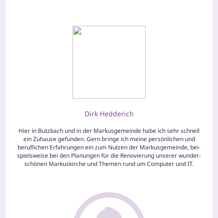
Dirk Hedderich
Hier in Butzbach und in der Markusgemeinde habe ich sehr schnell
ein Zuhause gefun­den. Gern brin­ge ich mei­ne per­sön­li­chen und
beruf­li­chen Erfahrungen ein zum Nutzen der Markusgemeinde, bei­
spiels­wei­se bei den Planungen für die Renovierung unse­rer wun­der­
schö­nen Markuskirche und Themen rund um Computer und IT.