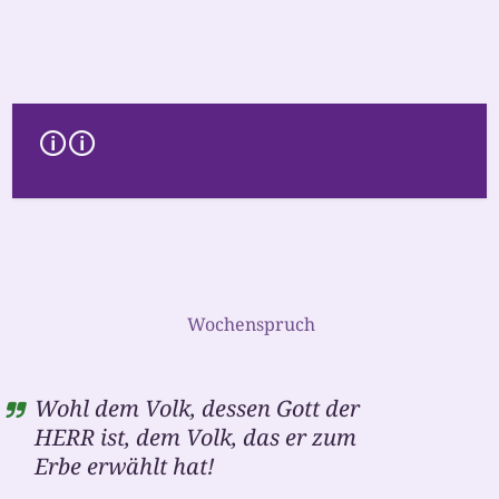
Wochenspruch
Kirche um 5
Wohl dem Volk, dessen Gott der
Schöpfungsgottesdienst
HERR ist, dem Volk, das er zum
So., 9. August 2026 17:00
Waldhaus Cleeber
Erbe erwählt hat!