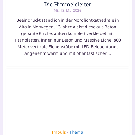
Die Himmelsleiter
Mi., 13. Mai 2026
Beeindruckt stand ich in der Nordlichtkathedrale in
Alta in Norwegen. 13 Jahre alt ist die­se aus Beton
gebau­te Kirche, außen kom­plett ver­klei­det mit
Titanplatten, innen nur Beton und Massive Eiche. 800
Meter ver­ti­ka­le Eichenstäbe mit LED-Beleuchtung,
ange­nehm warm und mit phan­tas­ti­scher …
Impuls
Thema
•