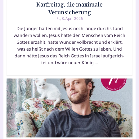
Karfreitag, die maximale
Verunsicherung
Fr., 3. April 2026
Die Jünger hät­ten mit Jesus noch lan­ge durchs Land
wan­dern wol­len. Jesus hät­te den Menschen vom Reich
Gottes erzählt, hät­te Wunder voll­bracht und erklärt,
was es heißt nach dem Willen Gottes zu leben. Und
dann hät­te Jesus das Reich Gottes in Israel auf­ge­rich­
tet und wäre neu­er König …