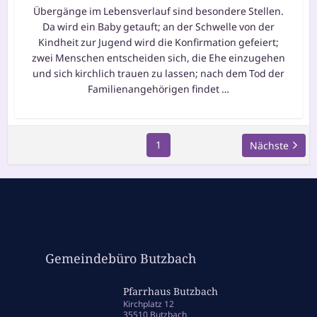
Übergänge im Lebensverlauf sind beson­de­re Stellen.
Da wird ein Baby getauft; an der Schwelle von der
Kindheit zur Jugend wird die Konfirmation gefei­ert;
zwei Menschen ent­schei­den sich, die Ehe ein­zu­ge­hen
und sich kirch­lich trau­en zu las­sen; nach dem Tod der
Familienangehörigen fin­det …
1
Nächste
Gemeindebüro Butzbach
Pfarrhaus Butzbach
Kirchplatz 12
35510 Butzbach