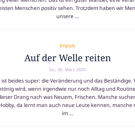
eis­ten Menschen posi­tiv sehen. Trotzdem haben wir Me
unse­re …
Impuls
Auf der Welle reiten
So., 30. März 2025
h ist bei­des super: die Veränderung und das Beständige
­tö­nig wird, wenn irgend­wie nur noch Alltag und Routine
ie­ser Drang nach was Neuem, Frischen. Manche suchen 
Hobby, da lernt man auch neue Leute ken­nen, man­che
im …