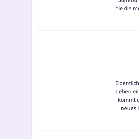
die die m
Eigentlic
Leben ein
kommt d
neu­es 