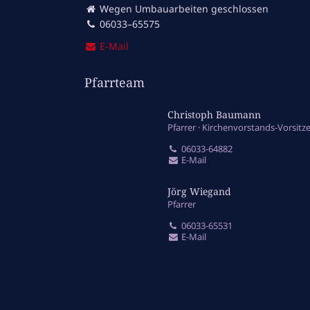
Wegen Umbauarbeiten geschlossen
06033–65575
E‑Mail
Pfarrteam
Christoph Baumann
Pfarrer
Kirchenvorstands-Vorsitz
06033-64882
E-Mail
Jörg Wiegand
Pfarrer
06033-65531
E-Mail