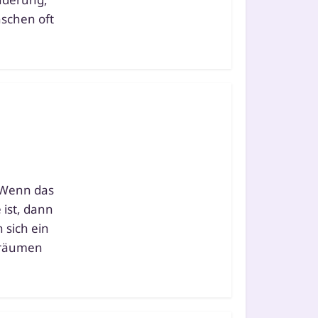
nschen oft
. Wenn das
 ist, dann
sich ein
 räu­men