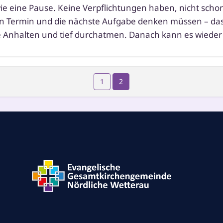
wie eine Pause. Keine Verpflichtungen haben, nicht scho
n Termin und die nächs­te Aufgabe den­ken müs­sen – das
ie Anhalten und tief durch­at­men. Danach kann es wie­der 
1
2