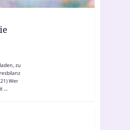
ie
la­den, zu
hresbilanz
5,21) Wer
it …