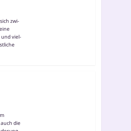
sich zwi­
 eine
 und viel­
­li­che
em
n auch die
änderung,