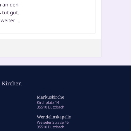
n an den
 tut gut.
wei­ter …
Kirchen
Markuskirche
Kirchplatz 14
35510 Butzbach
Wendelinskapelle
Weiseler Straße 45
35510 Butzbach