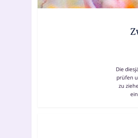
Z
Die dies­
prü­fen u
zu ziehe
ein