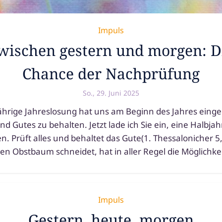
Impuls
wischen gestern und morgen: D
Chance der Nachprüfung
So., 29. Juni 2025
jäh­ri­ge Jahreslosung hat uns am Beginn des Jahres ein­ge­
nd Gutes zu behal­ten. Jetzt lade ich Sie ein, eine Halbja
n. Prüft alles und behal­tet das Gute(1. Thessalonicher 
en Obstbaum schnei­det, hat in aller Regel die Möglichke
Impuls
Gestern, heute, morgen