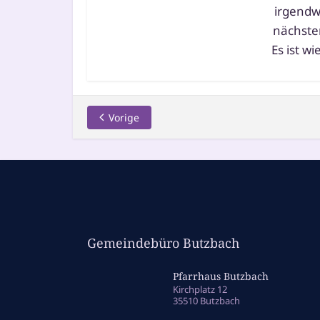
irgend­
nächs­te
Es ist w
Vorige
Gemeindebüro Butzbach
Pfarrhaus Butzbach
Kirchplatz 12
35510 Butzbach