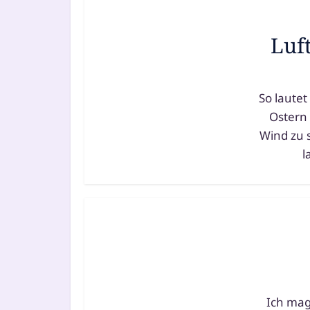
Luf
So lau­tet
Ostern 
Wind zu s
l
Ich mag