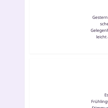
Gestern 
sche
Gelegenhe
leicht
E
Frühlings
Stimmung