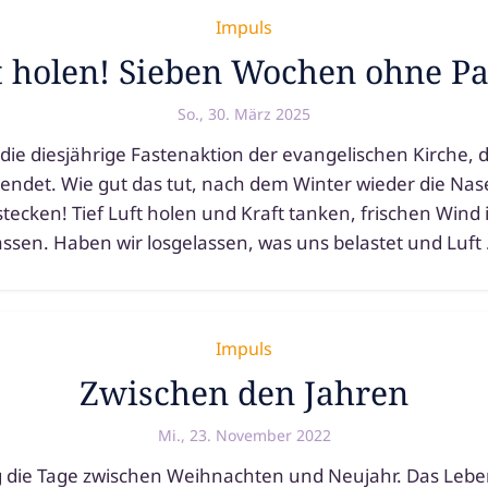
Impuls
t holen! Sieben Wochen ohne Pa
So., 30. März 2025
 die dies­jäh­ri­ge Fastenaktion der evan­ge­li­schen Kirche,
endet. Wie gut das tut, nach dem Winter wie­der die Nas
te­cken! Tief Luft holen und Kraft tan­ken, fri­schen Wind
as­sen. Haben wir los­ge­las­sen, was uns belas­tet und Luft
Impuls
Zwischen den Jahren
Mi., 23. November 2022
 die Tage zwi­schen Weihnachten und Neujahr. Das Leb