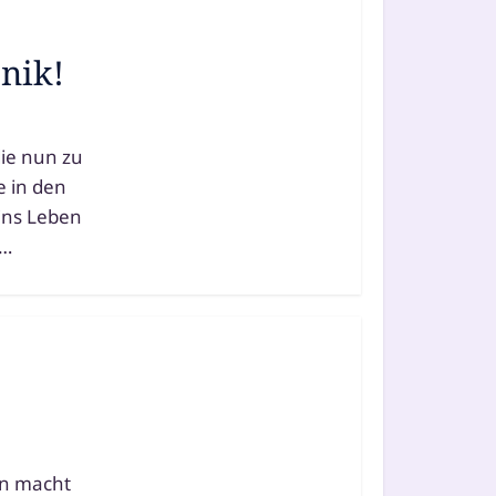
nik!
 die nun zu
e in den
 ins Leben
 …
en macht