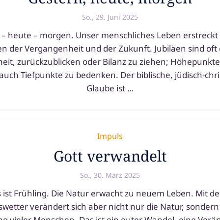
So., 29. Juni 2025
– heu­te – mor­gen. Unser mensch­li­ches Leben erstreckt 
n der Vergangenheit und der Zukunft. Jubiläen sind oft
it, zurück­zu­bli­cken oder Bilanz zu zie­hen; Höhepunkte
 auch Tiefpunkte zu beden­ken. Der bibli­sche, jüdisch-christ
Glaube ist …
Impuls
Gott verwandelt
So., 30. März 2025
s ist Frühling. Die Natur erwacht zu neu­em Leben. Mit d
wetter ver­än­dert sich aber nicht nur die Natur, son­der
 vie­ler Menschen. Das ist ein guter Wandel, eine Ver