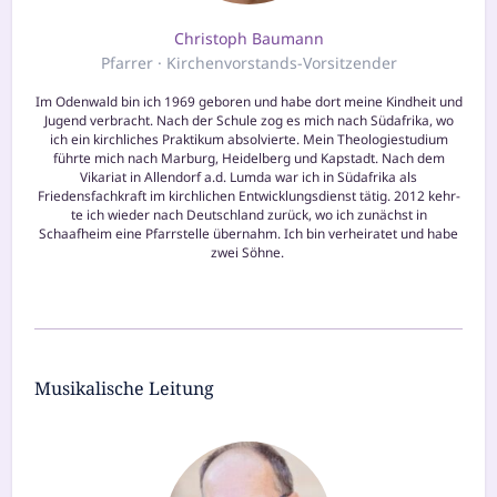
Christoph Baumann
Pfarrer
Kirchenvorstands-Vorsitzender
Im Odenwald bin ich 1969 gebo­ren und habe dort mei­ne Kindheit und
Jugend ver­bracht. Nach der Schule zog es mich nach Südafrika, wo
ich ein kirch­li­ches Praktikum absol­vier­te. Mein Theologiestudium
führ­te mich nach Marburg, Heidelberg und Kapstadt. Nach dem
Vikariat in Allendorf a.d. Lumda war ich in Südafrika als
Friedensfachkraft im kirch­li­chen Entwicklungsdienst tätig. 2012 kehr­
te ich wie­der nach Deutschland zurück, wo ich zunächst in
Schaafheim eine Pfarrstelle über­nahm. Ich bin ver­hei­ra­tet und habe
zwei Söhne.
Musikalische Leitung