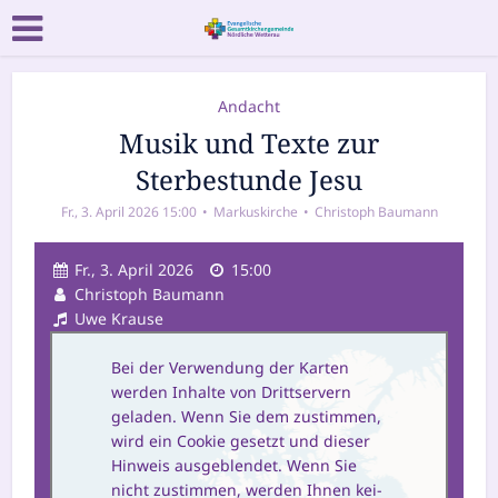
Andacht
Musik und Texte zur
Sterbestunde Jesu
Fr., 3. April 2026 15:00
Markuskirche
Christoph Baumann
Fr., 3. April 2026
15:00
Christoph Baumann
Uwe Krause
Bei der Verwendung der Karten
wer­den Inhalte von Drittservern
gela­den. Wenn Sie dem zustim­men,
wird ein Cookie gesetzt und die­ser
Hinweis aus­ge­blen­det. Wenn Sie
nicht zustim­men, wer­den Ihnen kei­