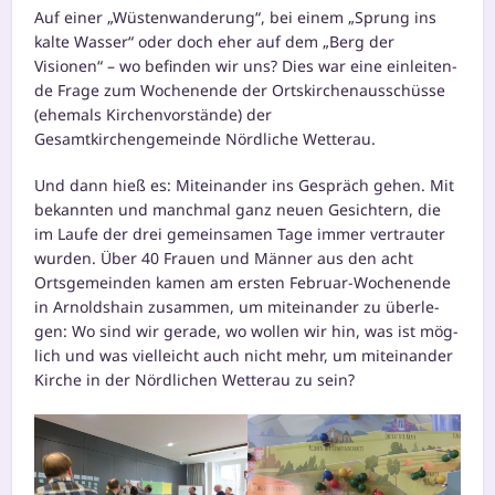
Auf einer „Wüstenwanderung“, bei einem „Sprung ins
kal­te Wasser“ oder doch eher auf dem „Berg der
Visionen“ – wo befin­den wir uns? Dies war eine ein­lei­ten­
de Frage zum Wochenende der Ortskirchenausschüsse
(ehe­mals Kirchenvorstände) der
Gesamtkirchengemeinde Nördliche Wetterau.
Und dann hieß es: Miteinander ins Gespräch gehen. Mit
bekann­ten und manch­mal ganz neu­en Gesichtern, die
im Laufe der drei gemein­sa­men Tage immer ver­trau­ter
wur­den. Über 40 Frauen und Männer aus den acht
Ortsgemeinden kamen am ers­ten Februar-Wochenende
in Arnoldshain zusam­men, um mit­ein­an­der zu über­le­
gen: Wo sind wir gera­de, wo wol­len wir hin, was ist mög­
lich und was viel­leicht auch nicht mehr, um mit­ein­an­der
Kirche in der Nördlichen Wetterau zu sein?