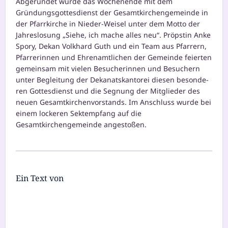
Abgerundet wur­de das Wochenende mit dem
Gründungsgottesdienst der Gesamtkirchengemeinde in
der Pfarrkirche in Nieder-Weisel unter dem Motto der
Jahreslosung „Siehe, ich mache alles neu“. Pröpstin Anke
Spory, Dekan Volkhard Guth und ein Team aus Pfarrern,
Pfarrerinnen und Ehrenamtlichen der Gemeinde fei­er­ten
gemein­sam mit vie­len Besucherinnen und Besuchern
unter Begleitung der Dekanatskantorei die­sen beson­de­
ren Gottesdienst und die Segnung der Mitglieder des
neu­en Gesamtkirchenvorstands. Im Anschluss wur­de bei
einem locke­ren Sektempfang auf die
Gesamtkirchengemeinde angestoßen.
Ein Text von