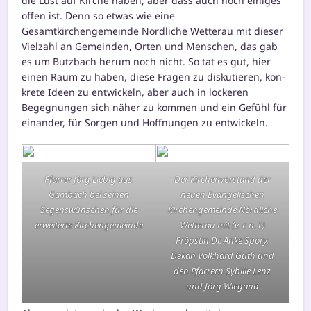
die Lust auf Kirche haben, aber dass auch noch eini­ges
offen ist. Denn so etwas wie eine
Gesamtkirchengemeinde Nördliche Wetterau mit die­ser
Vielzahl an Gemeinden, Orten und Menschen, das gab
es um Butzbach her­um noch nicht. So tat es gut, hier
einen Raum zu haben, die­se Fragen zu dis­ku­tie­ren, kon­
kre­te Ideen zu ent­wi­ckeln, aber auch in locke­ren
Begegnungen sich näher zu kom­men und ein Gefühl für
ein­an­der, für Sorgen und Hoffnungen zu entwickeln.
Pfarrer Jörg Liebig aus
Der Kirchenvorstand der
Gambach bei sei­nen
neu­en Evangelischen
Segenswünschen für die
Kirchengemeinde Nördliche
erwei­ter­te Kirchengemeinde
Wetterau mit (v. r. n. l.)
Pröpstin Dr. Anke Spory,
Dekan Volkhard Guth und
den Pfarrern Sybille Lenz
und Jörg Wiegand