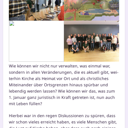
Wie kön­nen wir nicht nur ver­wal­ten, was ein­mal war,
son­dern in allen Veränderungen, die es aktu­ell gibt, wei­
ter­hin Kirche als Heimat vor Ort und als christ­li­ches
Miteinander über Ortsgrenzen hin­aus spür­bar und
leben­dig wer­den las­sen? Wie kön­nen wir das, was zum
1. Januar ganz juris­tisch in Kraft getre­ten ist, nun auch
mit Leben füllen?
Hierbei war in den regen Diskussionen zu spü­ren, dass
wir schon vie­les erreicht haben, es vie­le Menschen gibt,