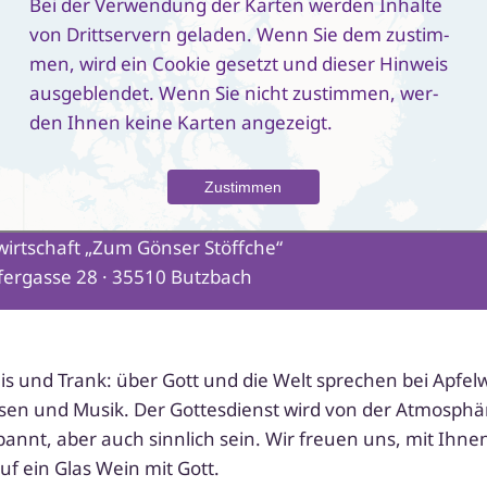
Bei der Verwendung der Karten wer­den Inhalte
von Drittservern gela­den. Wenn Sie dem zustim­
men, wird ein Cookie gesetzt und die­ser Hinweis
aus­ge­blen­det. Wenn Sie nicht zustim­men, wer­
den Ihnen kei­ne Karten angezeigt.
irtschaft „Zum Gönser Stöffche“
fergasse 28 · 35510 Butzbach
eis und Trank: über Gott und die Welt spre­chen bei Apfel
en und Musik. Der Gottesdienst wird von der Atmosphär
pannt, aber auch sinn­lich sein. Wir freu­en uns, mit Ihne
Auf ein Glas Wein mit Gott.