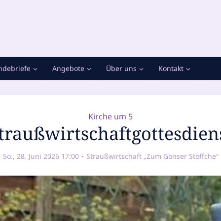
debriefe
Angebote
Über uns
Kontakt
Kirche um 5
traußwirtschaftgottesdien
So., 28. Juni 2026 17:00
Straußwirtschaft „Zum Gönser Stöffche“