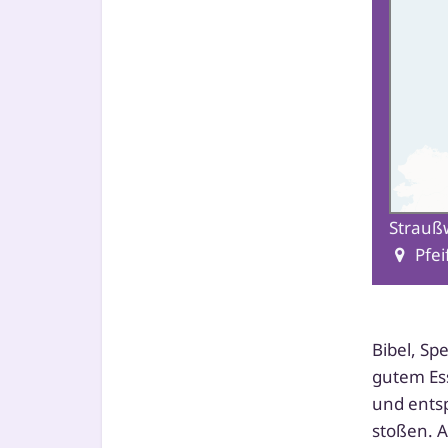
Straußw
Pfei
Bibel, Sp
gutem Ess
und ent­s
sto­ßen. 