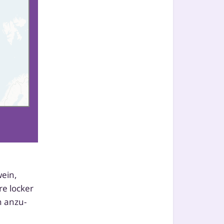
wein,
e locker
n anzu­