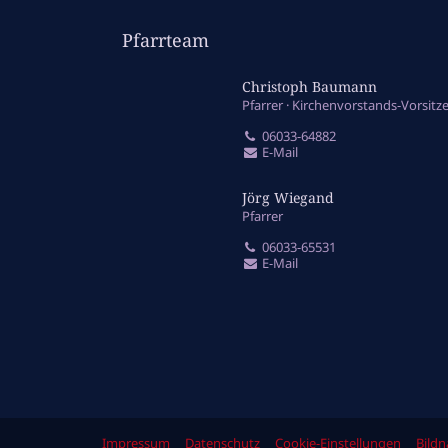
Pfarrteam
Christoph Baumann
Pfarrer
Kirchenvorstands-Vorsitz
06033-64882
E-Mail
Jörg Wiegand
Pfarrer
06033-65531
E-Mail
Impressum
Datenschutz
Cookie-Einstellungen
Bild