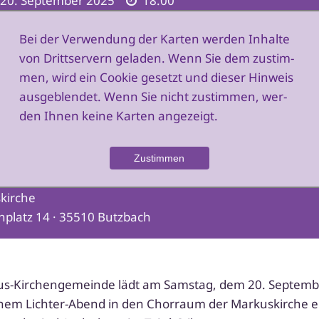
 20. September 2025
18:00
Bei der Verwendung der Karten wer­den Inhalte
von Drittservern gela­den. Wenn Sie dem zustim­
men, wird ein Cookie gesetzt und die­ser Hinweis
aus­ge­blen­det. Wenn Sie nicht zustim­men, wer­
den Ihnen kei­ne Karten angezeigt.
kirche
hplatz 14 · 35510 Butzbach
us-Kirchengemeinde lädt am Samstag, dem 20. Septem
inem Lichter-Abend in den Chorraum der Markuskirche e