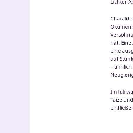
Lichter-A
Charakteri
Ökumenisc
Versöhnu
hat. Eine
eine aus­g
auf Stühl
– ähn­lich
Neugierig
Im Juli w
Taizé und
einfließe