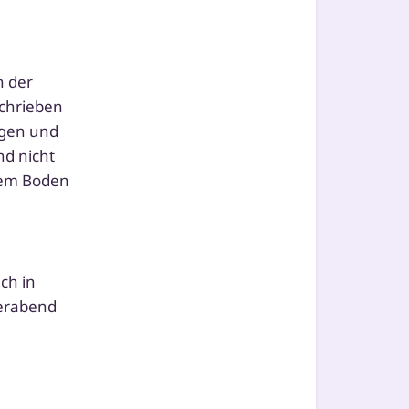
h der
chrie­ben
ungen und
nd nicht
 dem Boden
ch in
terabend