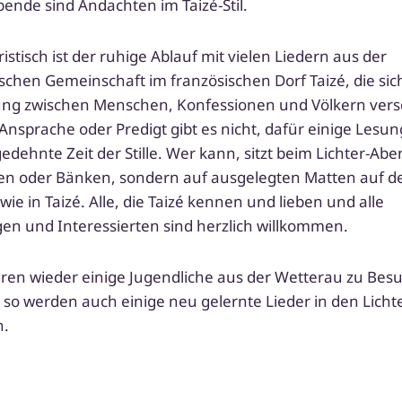
bende sind Andachten im Taizé-Stil.
stisch ist der ruhi­ge Ablauf mit vie­len Liedern aus der
hen Gemeinschaft im fran­zö­si­schen Dorf Taizé, die sic
ng zwi­schen Menschen, Konfessionen und Völkern ver­s
 Ansprache oder Predigt gibt es nicht, dafür eini­ge Les
e­dehn­te Zeit der Stille. Wer kann, sitzt beim Lichter-Abe
en oder Bänken, son­dern auf aus­ge­leg­ten Matten auf
 wie in Taizé. Alle, die Taizé ken­nen und lie­ben und alle
en und Interessierten sind herz­lich willkommen.
aren wie­der eini­ge Jugendliche aus der Wetterau zu Besu
 so wer­den auch eini­ge neu gelern­te Lieder in den Lich
n.