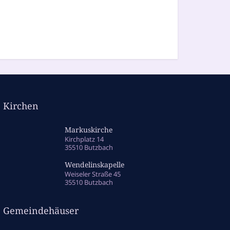
Kirchen
Markuskirche
Kirchplatz 14
35510 Butzbach
Wendelinskapelle
Weiseler Straße 45
35510 Butzbach
Gemeindehäuser