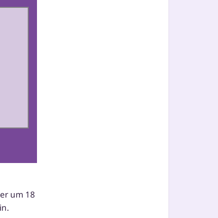
ber um 18
in.