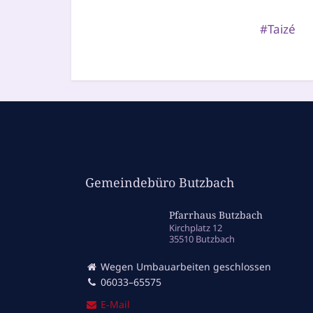
Taizé
Gemeindebüro Butzbach
Pfarrhaus Butzbach
Kirchplatz 12
35510 Butzbach
Wegen Umbauarbeiten geschlossen
06033–65575
E‑Mail